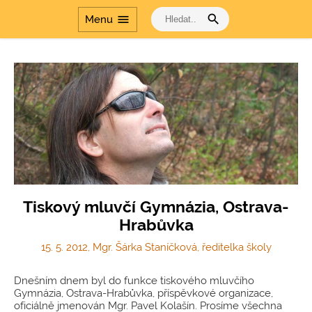
profesnímu rozvoji
search
menu
Menu
Šablony
Dvakrát měř a jednou
řeš
Cesta dějinami a Cesta
dějinami - období
komunismu
Tiskový mluvčí Gymnázia, Ostrava-
Hrabůvka
15. 5. 2012, Mgr. Šárka Staníčková, ředitelka školy
Dnešním dnem byl do funkce tiskového mluvčího
Gymnázia, Ostrava-Hrabůvka, příspěvkové organizace,
oficiálně jmenován Mgr. Pavel Kolašín. Prosíme všechna