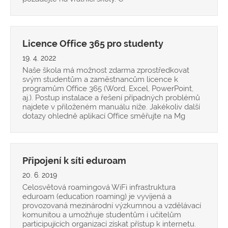
Licence Office 365 pro studenty
19. 4. 2022
Naše škola má možnost zdarma zprostředkovat
svým studentům a zaměstnancům licence k
programům Office 365 (Word, Excel, PowerPoint,
aj.). Postup instalace a řešení případných problémů
najdete v přiloženém manuálu níže. Jakékoliv další
dotazy ohledně aplikací Office směřujte na Mg
Připojení k síti eduroam
20. 6. 2019
Celosvětová roamingová WiFi infrastruktura
eduroam (education roaming) je vyvíjená a
provozovaná mezinárodní výzkumnou a vzdělávací
komunitou a umožňuje studentům i učitelům
participujících organizací získat přístup k internetu.