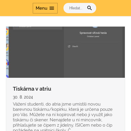
search
menu
Menu
Tiskárna v atriu
30. 8. 2024
Vážení studenti, do atria jsme umístili novou
barevnou tiskárnu/kopírku, která je určena pouze
pro Vás. Můžete na ní kopírovat nebo ji využít jako
tiskárnu či skener. Nenajdete u ní mincovník,
přihlašujete se čipem z jídelny, ISICem nebo o čip
požádejte na vrátnici školy. Č