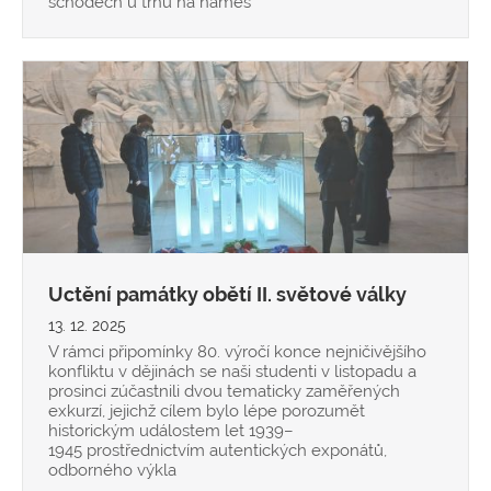
schodech u trhů na náměs
Uctění památky obětí II. světové války
13. 12. 2025
V rámci připomínky 80. výročí konce nejničivějšího
konfliktu v dějinách se naši studenti v listopadu a
prosinci zúčastnili dvou tematicky zaměřených
exkurzí, jejichž cílem bylo lépe porozumět
historickým událostem let 1939–
1945 prostřednictvím autentických exponátů,
odborného výkla