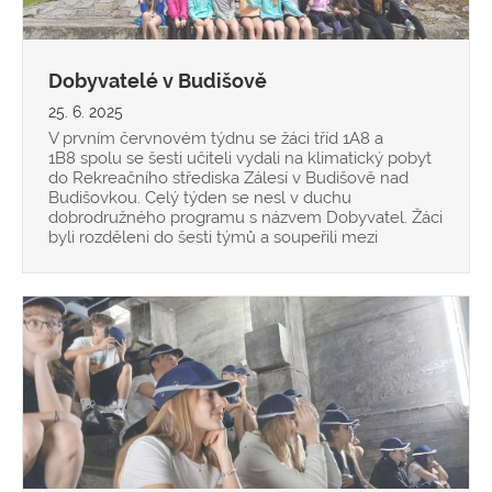
Dobyvatelé v Budišově
25. 6. 2025
V prvním červnovém týdnu se žáci tříd 1A8 a
1B8 spolu se šesti učiteli vydali na klimatický pobyt
do Rekreačního střediska Zálesí v Budišově nad
Budišovkou. Celý týden se nesl v duchu
dobrodružného programu s názvem Dobyvatel. Žáci
byli rozděleni do šesti týmů a soupeřili mezi