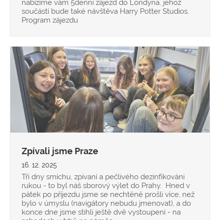
nabízíme vám 5denní zájezd do Londýna, jehož
součástí bude také návštěva Harry Potter Studios.
Program zájezdu
Zpívali jsme Praze
16. 12. 2025
Tři dny smíchu, zpívaní a pečlivého dezinfikováni
rukou - to byl náš sborový výlet do Prahy. Hned v
pátek po příjezdu jsme se nechtěně prošli více, než
bylo v úmyslu (navigátory nebudu jmenovat), a do
konce dne jsme stihli ještě dvě vystoupení - na