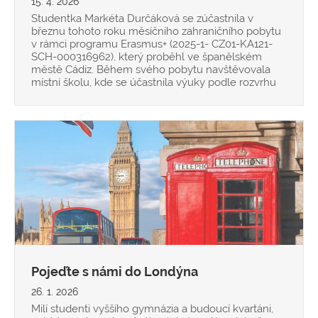
15. 4. 2026
Studentka Markéta Durčáková se zúčastnila v
březnu tohoto roku měsíčního zahraničního pobytu
v rámci programu Erasmus+ (2025-1- CZ01-KA121-
SCH-000316962), který proběhl ve španělském
městě Cádiz. Během svého pobytu navštěvovala
místní školu, kde se účastnila výuky podle rozvrhu
Pojeďte s námi do Londýna
26. 1. 2026
Milí studenti vyššího gymnázia a budoucí kvartáni,