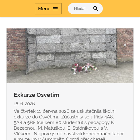
search
menu
Menu
Exkurze Osvětim
16. 6. 2026
Ve čtvrtek 11. června 2026 se uskutečnila školní
exkurze do Osvětimi. Zúčastnily se jí třídy 4A8,
5A8 a 5B8 (celkem 80 studentů) s pedagogy K.
Bezecnou, M. Matuškou, E. Stádníkovou a V.
Vlčkem. Nejprve jsme navštívili koncentrační tábor
a muzeum v Auschwitz. Oproti předcházejí