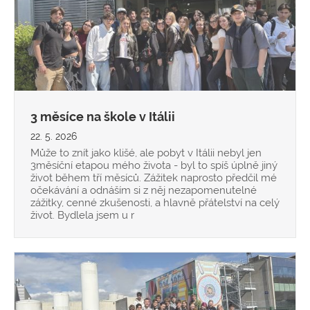
3 měsíce na škole v Itálii
22. 5. 2026
Může to znít jako klišé, ale pobyt v Itálii nebyl jen
3měsíční etapou mého života - byl to spíš úplně jiný
život během tří měsíců. Zážitek naprosto předčil mé
očekávání a odnáším si z něj nezapomenutelné
zážitky, cenné zkušenosti, a hlavně přátelství na celý
život. Bydlela jsem u r