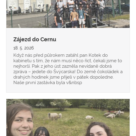
Zájezd do Cernu
18. 5. 2026
Když nás před půlrokem zatáhl pan Kotek do
kabinetu s tím, že nám musí něco říct, čekali jsme to
nejhorší. Pak z jeho úst zazněla nevídaně dobrá
zpráva – jedete do Švýcarska! Do země čokoládek a
drahých hodinek jsme přijeli v pátek dopoledne.
Naše první zastávka byla v&nbsp