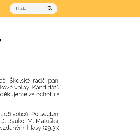
search
y
aší Školské radě paní
ňkové volby. Kandidátů
i děkujeme za ochotu a
 206 voličů. Po sečtení
 D. Bauko, M. Matuška,
vzdanými hlasy (29,3%