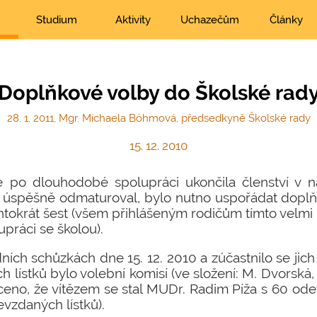
Studium
Aktivity
Uchazečům
Články
Doplňkové volby do Školské rad
28. 1. 2011, Mgr. Michaela Böhmová, předsedkyně Školské rady
15. 12. 2010
po dlouhodobé spolupráci ukončila členství v n
oni úspěšně odmaturoval, bylo nutno uspořádat dopl
ntokrát šest (všem přihlášeným rodičům tímto velm
upráci se školou).
ních schůzkách dne 15. 12. 2010 a zúčastnilo se jich
 lístků bylo volební komisí (ve složení: M. Dvorská,
ceno, že vítězem se stal MUDr. Radim Píža s 60 ode
vzdaných lístků).