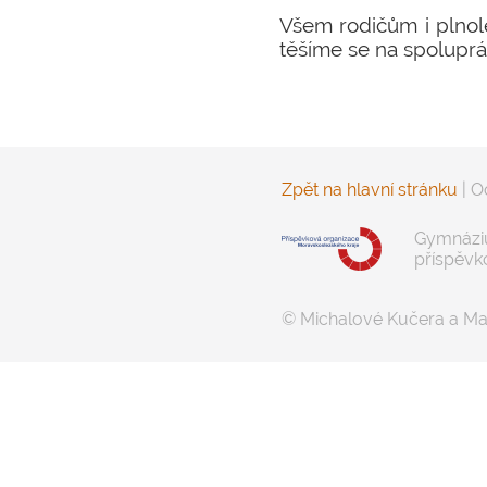
Všem rodičům i plnole
těšíme se na spoluprá
Zpět na hlavní stránku
|
O
Gymnáziu
příspěvk
© Michalové Kučera a Ma