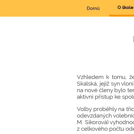
O škole
Domů
Vzhledem k tomu, že 
Skalská, jejíž syn vl
na nové členy bylo te
aktivní přístup ke spol
Volby proběhly na tříd
odevzdaných volebních
M. Sikorová) vyhodno
z celkového počtu ode