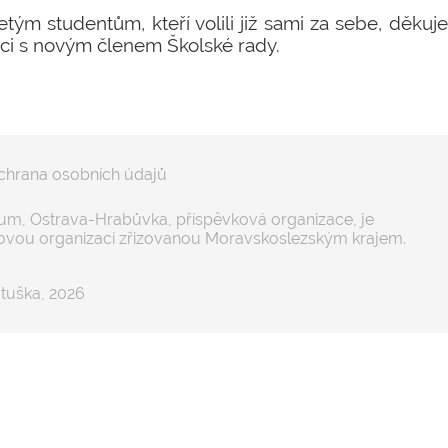
tým studentům, kteří volili již sami za sebe, děkuj
ci s novým členem Školské rady.
chrana osobních údajů
m, Ostrava-Hrabůvka, příspěvková organizace, je
ovou organizací zřizovanou Moravskoslezským krajem.
tuška, 2026