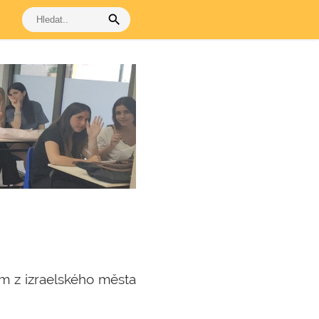
search
am z izraelského města