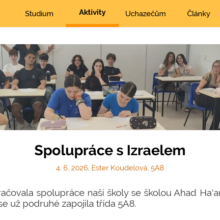
Aktivity
Studium
Uchazečům
Články
Spolupráce s Izraelem
4. 6. 2026, Ester Koudelová, 5A8
račovala spolupráce naší školy se školou Ahad Ha'
se už podruhé zapojila třída 5A8.