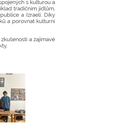
pojených s kulturou a
klad tradičním jídlům,
ublice a Izraeli. Díky
ků a porovnat kulturní
é zkušenosti a zajímavé
kty.