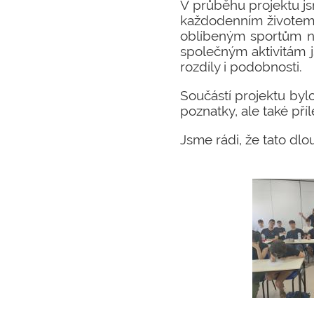
V průběhu projektu j
každodenním životem m
oblíbeným sportům neb
společným aktivitám j
rozdíly i podobnosti.
Součástí projektu bylo
poznatky, ale také pří
Jsme rádi, že tato dl