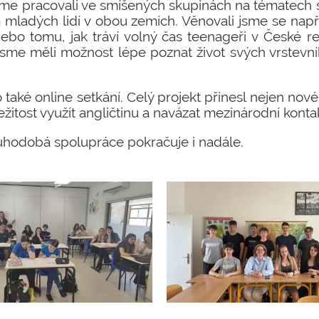
sme pracovali ve smíšených skupinách na tématech s
ladých lidí v obou zemích. Věnovali jsme se napří
o tomu, jak tráví volný čas teenageři v České rep
sme měli možnost lépe poznat život svých vrstevní
 také online setkání. Celý projekt přinesl nejen nov
ležitost využít angličtinu a navázat mezinárodní konta
ouhodobá spolupráce pokračuje i nadále.