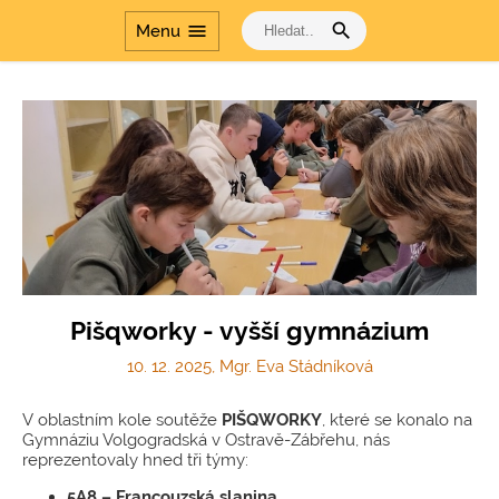
search
menu
Menu
Pišqworky - vyšší gymnázium
10. 12. 2025, Mgr. Eva Stádníková
V oblastním kole soutěže
PIŠQWORKY
, které se konalo na
Gymnáziu Volgogradská v Ostravě-Zábřehu, nás
reprezentovaly hned tři týmy:
5A8 – Francouzská slanina