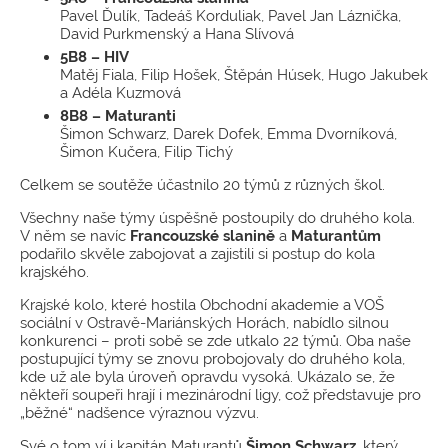
Pavel Ďulík, Tadeáš Korduliak, Pavel Jan Láznička,
David Purkmenský a Hana Slívová
5B8 – HIV
Matěj Fiala, Filip Hošek, Štěpán Húsek, Hugo Jakubek
a Adéla Kuzmová
8B8 – Maturanti
Šimon Schwarz, Darek Dofek, Emma Dvorníková,
Šimon Kučera, Filip Tichý
Celkem se soutěže účastnilo 20 týmů z různých škol.
Všechny naše týmy úspěšně postoupily do druhého kola.
V něm se navíc
Francouzské slanině
a
Maturantům
podařilo skvěle zabojovat a zajistili si postup do kola
krajského.
Krajské kolo, které hostila Obchodní akademie a VOŠ
sociální v Ostravě-Mariánských Horách, nabídlo silnou
konkurenci – proti sobě se zde utkalo 22 týmů. Oba naše
postupující týmy se znovu probojovaly do druhého kola,
kde už ale byla úroveň opravdu vysoká. Ukázalo se, že
někteří soupeři hrají i mezinárodní ligy, což představuje pro
„běžné“ nadšence výraznou výzvu.
Své o tom ví i kapitán Maturantů
Šimon Schwarz
, který