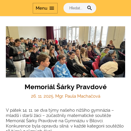
search
menu
Menu
Memoriál Šárky Pravdové
26. 11. 2025, Mgr. Paula Machačová
V pátek 14. 11. se dva týmy našeho nižšího gymnázia –
mladší i starší žáci – zúčastnily matematické soutěže
Memoriál Šárky Pravdové na Gymnáziu v Bílovci.
Konkurence byla opravdu silná: v každé kategorii soutěžilo