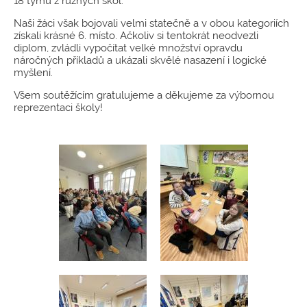
18 týmů z různých škol.
Naši žáci však bojovali velmi statečně a v obou kategoriích
získali krásné 6. místo. Ačkoliv si tentokrát neodvezli
diplom, zvládli vypočítat velké množství opravdu
náročných příkladů a ukázali skvělé nasazení i logické
myšlení.
Všem soutěžícím gratulujeme a děkujeme za výbornou
reprezentaci školy!